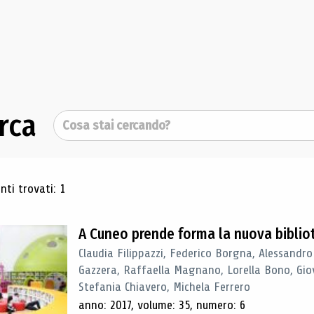
rca
Cerca
ultati di ricerca
ti trovati: 1
A Cuneo prende forma la nuova biblio
Claudia Filippazzi, Federico Borgna, Alessandro
Gazzera, Raffaella Magnano, Lorella Bono, Gio
Stefania Chiavero, Michela Ferrero
anno: 2017, volume: 35, numero: 6