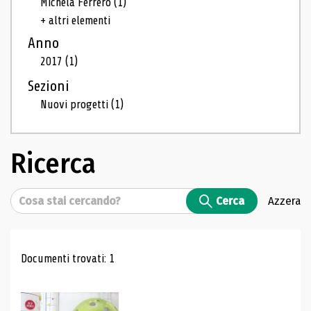
Michela Ferrero
(1)
+ altri elementi
Anno
2017
(1)
Sezioni
Nuovi progetti
(1)
Ricerca
Cerca
Cerca
Azzera
Risultati di ricerca
Documenti trovati: 1