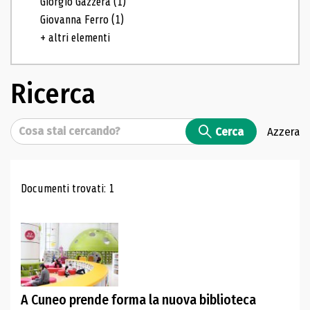
Giorgio Gazzera
(1)
Giovanna Ferro
(1)
+ altri elementi
Ricerca
Cerca
Cerca
Azzera
Risultati di ricerca
Documenti trovati: 1
A Cuneo prende forma la nuova biblioteca