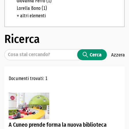
Giovanna Ferro
(1)
Lorella Bono
(1)
+ altri elementi
Ricerca
Cerca
Cerca
Azzera
Risultati di ricerca
Documenti trovati: 1
A Cuneo prende forma la nuova biblioteca