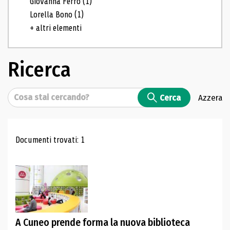
Giovanna Ferro
(1)
Lorella Bono
(1)
+ altri elementi
Ricerca
Cerca
Cerca
Azzera
Risultati di ricerca
Documenti trovati: 1
A Cuneo prende forma la nuova biblioteca