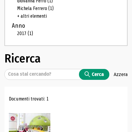
Giovanna Ferro
(1)
Michela Ferrero
(1)
+ altri elementi
Anno
2017
(1)
Ricerca
Cerca
Cerca
Azzera
Risultati di ricerca
Documenti trovati: 1