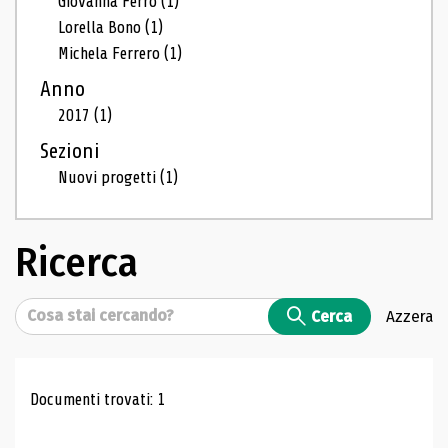
Giovanna Ferro
(1)
Lorella Bono
(1)
Michela Ferrero
(1)
Anno
2017
(1)
Sezioni
Nuovi progetti
(1)
Ricerca
Cerca
Cerca
Azzera
Risultati di ricerca
Documenti trovati: 1