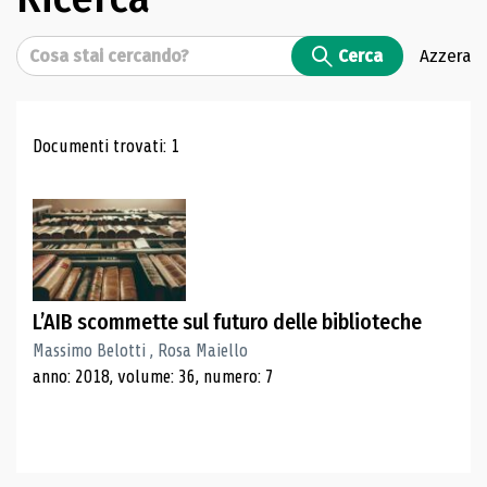
Cerca
Cerca
Azzera
Risultati di ricerca
Documenti trovati: 1
L’AIB scommette sul futuro delle biblioteche
Massimo Belotti , Rosa Maiello
anno: 2018, volume: 36, numero: 7