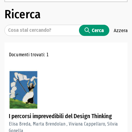
Ricerca
Cerca
Cerca
Azzera
Risultati di ricerca
Documenti trovati: 1
I percorsi imprevedibili del Design Thinking
Elisa Breda, Marta Brendolan , Viviana Cappellaro, Silvia
Gonella