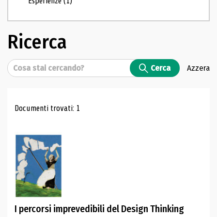
Esperienze
(1)
Ricerca
Cerca
Cerca
Azzera
Risultati di ricerca
Documenti trovati: 1
I percorsi imprevedibili del Design Thinking