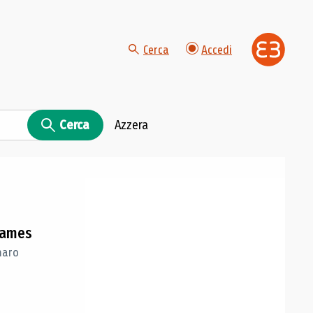
Cerca
Accedi
Cerca
Azzera
 Games
maro