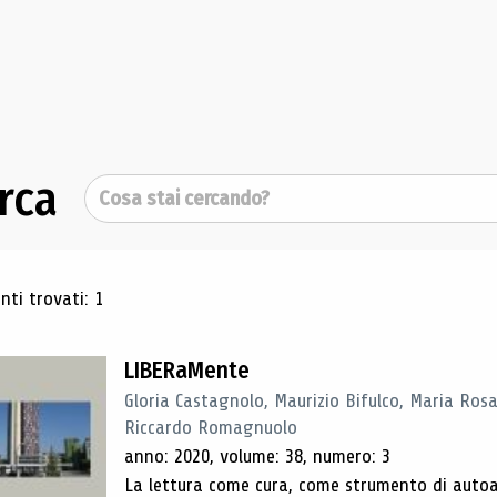
rca
Cerca
ultati di ricerca
ti trovati: 1
LIBERaMente
Gloria Castagnolo, Maurizio Bifulco, Maria Rosa
Riccardo Romagnuolo
anno: 2020, volume: 38, numero: 3
La lettura come cura, come strumento di autoan