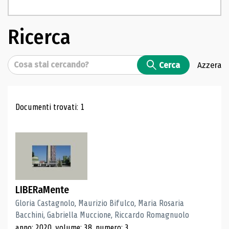
Ricerca
Cerca
Cerca
Azzera
Risultati di ricerca
Documenti trovati: 1
LIBERaMente
Gloria Castagnolo, Maurizio Bifulco, Maria Rosaria
Bacchini, Gabriella Muccione, Riccardo Romagnuolo
anno: 2020, volume: 38, numero: 3