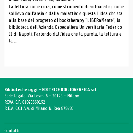
La lettura come cura, come strumento di autoanalisi, come
sollievo dall'ansia e dalla malattia: è questa l'idea che sta
alla base del progetto di booktherapy "LIBERaMente", la
biblioteca dell'Azienda Ospedaliera Universitaria Federico
II di Napoli. Partendo dall'idea che la parola, la lettura e
la ...
Biblioteche oggi - EDITRICE BIBLIOGRAFICA srl
Sede legale: Via Lesmi 6 - 20123 - Milano
P.IVA, C.F. 01823660152
R.E.A. C.C.I.A.A. di Milano N. Rea 878486
Contatti