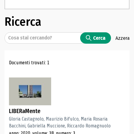
Ricerca
Cerca
Cerca
Azzera
Risultati di ricerca
Documenti trovati: 1
LIBERaMente
Gloria Castagnolo, Maurizio Bifulco, Maria Rosaria
Bacchini, Gabriella Muccione, Riccardo Romagnuolo
anno: 2020, volume: 38, numero: 3