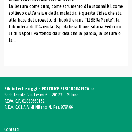
La lettura come cura, come strumento di autoanalisi, come
sollievo dall'ansia e dalla malattia: è questa l'idea che sta
alla base del progetto di booktherapy "LIBERaMente", la
biblioteca dell'Azienda Ospedaliera Universitaria Federico
II di Napoli. Partendo dall'idea che la parola, la lettura e
la ...
Biblioteche oggi - EDITRICE BIBLIOGRAFICA srl
Sede legale: Via Lesmi 6 - 20123 - Milano
P.IVA, C.F. 01823660152
R.E.A. C.C.I.A.A. di Milano N. Rea 878486
Contatti