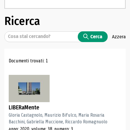
Ricerca
Cerca
Cerca
Azzera
Risultati di ricerca
Documenti trovati: 1
LIBERaMente
Gloria Castagnolo, Maurizio Bifulco, Maria Rosaria
Bacchini, Gabriella Muccione, Riccardo Romagnuolo
anno: 2020, volume: 38, numero: 3