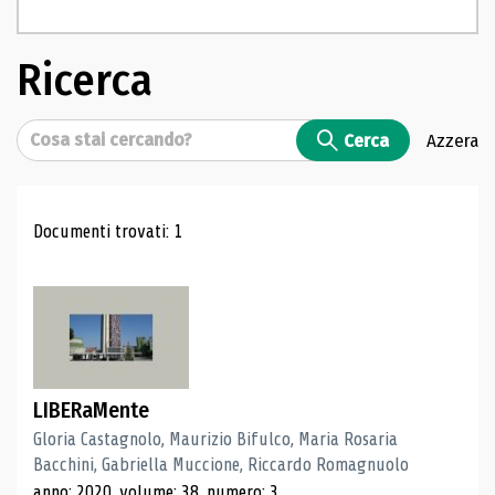
Ricerca
Cerca
Cerca
Azzera
Risultati di ricerca
Documenti trovati: 1
LIBERaMente
Gloria Castagnolo, Maurizio Bifulco, Maria Rosaria
Bacchini, Gabriella Muccione, Riccardo Romagnuolo
anno: 2020, volume: 38, numero: 3