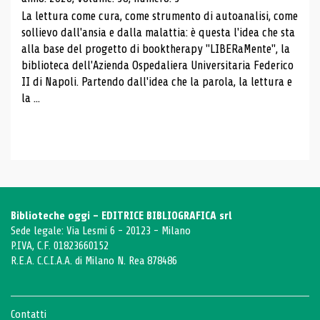
La lettura come cura, come strumento di autoanalisi, come
sollievo dall'ansia e dalla malattia: è questa l'idea che sta
alla base del progetto di booktherapy "LIBERaMente", la
biblioteca dell'Azienda Ospedaliera Universitaria Federico
II di Napoli. Partendo dall'idea che la parola, la lettura e
la ...
Biblioteche oggi - EDITRICE BIBLIOGRAFICA srl
Sede legale: Via Lesmi 6 - 20123 - Milano
P.IVA, C.F. 01823660152
R.E.A. C.C.I.A.A. di Milano N. Rea 878486
Contatti