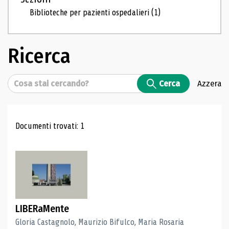
Biblioteche per pazienti ospedalieri
(1)
Ricerca
Cerca
Cerca
Azzera
Risultati di ricerca
Documenti trovati: 1
LIBERaMente
Gloria Castagnolo, Maurizio Bifulco, Maria Rosaria