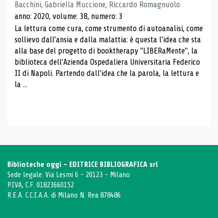
Bacchini, Gabriella Muccione, Riccardo Romagnuolo
anno: 2020, volume: 38, numero: 3
La lettura come cura, come strumento di autoanalisi, come
sollievo dall'ansia e dalla malattia: è questa l'idea che sta
alla base del progetto di booktherapy "LIBERaMente", la
biblioteca dell'Azienda Ospedaliera Universitaria Federico
II di Napoli. Partendo dall'idea che la parola, la lettura e
la ...
Biblioteche oggi - EDITRICE BIBLIOGRAFICA srl
Sede legale: Via Lesmi 6 - 20123 - Milano
P.IVA, C.F. 01823660152
R.E.A. C.C.I.A.A. di Milano N. Rea 878486