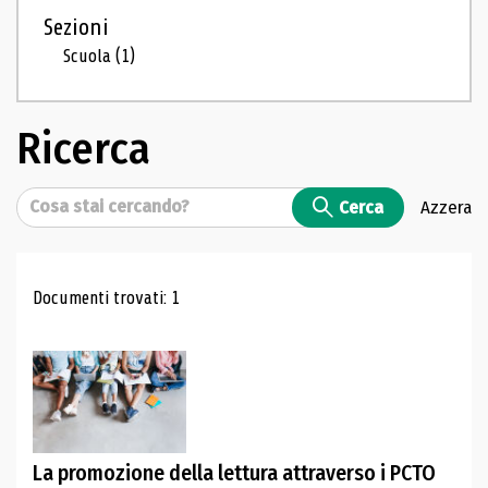
Sezioni
Scuola
(1)
Ricerca
Cerca
Cerca
Azzera
Risultati di ricerca
Documenti trovati: 1
La promozione della lettura attraverso i PCTO