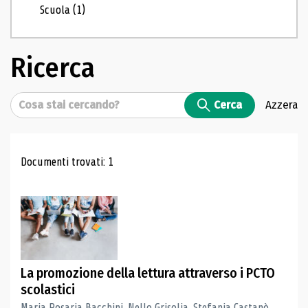
Scuola
(1)
Ricerca
Cerca
Cerca
Azzera
Risultati di ricerca
Documenti trovati: 1
La promozione della lettura attraverso i PCTO
scolastici
Maria Rosaria Bacchini, Nello Grisolia, Stefania Castanò,