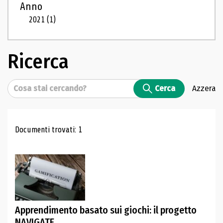
Anno
2021
(1)
Ricerca
Cerca
Cerca
Azzera
Risultati di ricerca
Documenti trovati: 1
Apprendimento basato sui giochi: il progetto
NAVIGATE