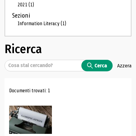
2021
(1)
Sezioni
Information Literacy
(1)
Ricerca
Cerca
Cerca
Azzera
Risultati di ricerca
Documenti trovati: 1