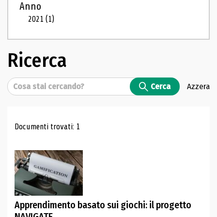
Anno
2021
(1)
Ricerca
Cerca
Cerca
Azzera
Risultati di ricerca
Documenti trovati: 1
Apprendimento basato sui giochi: il progetto
NAVIGATE