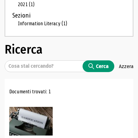
2021
(1)
Sezioni
Information Literacy
(1)
Ricerca
Cerca
Cerca
Azzera
Risultati di ricerca
Documenti trovati: 1