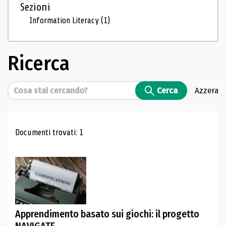
Sezioni
Information Literacy
(1)
Ricerca
Cerca
Cerca
Azzera
Risultati di ricerca
Documenti trovati: 1
Apprendimento basato sui giochi: il progetto