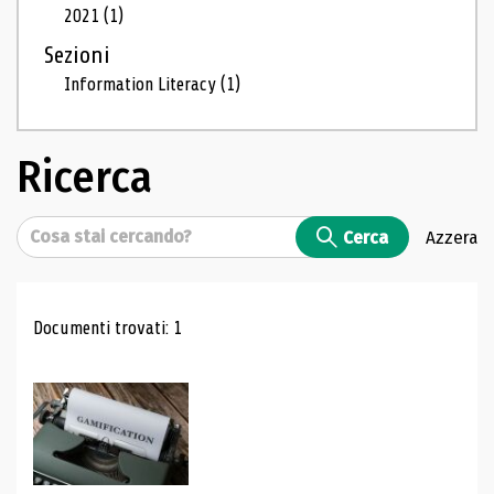
2021
(1)
Sezioni
Information Literacy
(1)
Ricerca
Cerca
Cerca
Azzera
Risultati di ricerca
Documenti trovati: 1