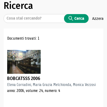
Ricerca
Cerca
Cerca
Azzera
Risultati di ricerca
Documenti trovati: 1
BOBCATSSS 2006
Elena Corradini, Maria Grazia Melchionda, Monica Vezzosi
anno: 2006, volume: 24, numero: 4