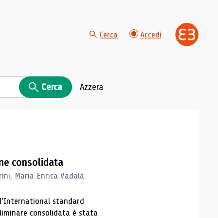
Cerca
Accedi
Cerca
Azzera
one consolidata
rini, Maria Enrica Vadalà
ll'International standard
eliminare consolidata è stata