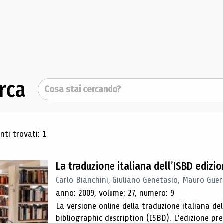
rca
Cerca
ultati di ricerca
ti trovati: 1
La traduzione italiana dell’ISBD edizi
Carlo Bianchini, Giuliano Genetasio, Mauro Guer
anno: 2009, volume: 27, numero: 9
La versione online della traduzione italiana de
bibliographic description (ISBD). L'edizione pr