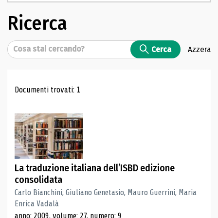
Ricerca
Cerca
Cerca
Azzera
Risultati di ricerca
Documenti trovati: 1
La traduzione italiana dell’ISBD edizione
consolidata
Carlo Bianchini, Giuliano Genetasio, Mauro Guerrini, Maria
Enrica Vadalà
anno: 2009, volume: 27, numero: 9