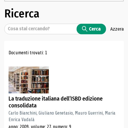
Ricerca
Cerca
Cerca
Azzera
Risultati di ricerca
Documenti trovati: 1
La traduzione italiana dell’ISBD edizione
consolidata
Carlo Bianchini, Giuliano Genetasio, Mauro Guerrini, Maria
Enrica Vadalà
anno: 2009, volume: 27, numero: 9