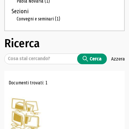
Paola Novaria
(1)
Sezioni
Convegni e seminari
(1)
Ricerca
Cerca
Cerca
Azzera
Risultati di ricerca
Documenti trovati: 1