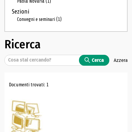
Paola Novaria
(1)
Sezioni
Convegni e seminari
(1)
Ricerca
Cerca
Cerca
Azzera
Risultati di ricerca
Documenti trovati: 1