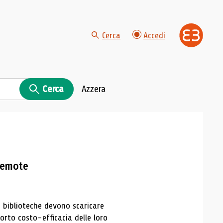
Cerca
Accedi
Cerca
Azzera
 remote
e biblioteche devono scaricare
porto costo-efficacia delle loro