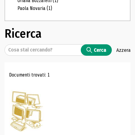
Oriana Bozzarelli
(1)
Paola Novaria
(1)
Ricerca
Cerca
Cerca
Azzera
Risultati di ricerca
Documenti trovati: 1