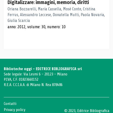
Digitalizzare: immagini, memoria, diritti
Oriana Bozzarelli, Maria Cassella, Mosé Conte, Cristina
Ferrus, Alessandro Leccese, Donatella Mutti, Paola Novaria,
Giulia Scarcia
anno: 2012, volume: 30, numero: 10
Biblioteche oggi - EDITRICE BIBLIOGRAFICA srl
Sede legale: Via Lesmi 6 - 20123 - Milano
P.IVA, C.F. 01823660152
R.E.A. C.C.I.A.A. di Milano N. Rea 878486
Contatti
Privacy policy
© 2023, Editrice Bibliografica