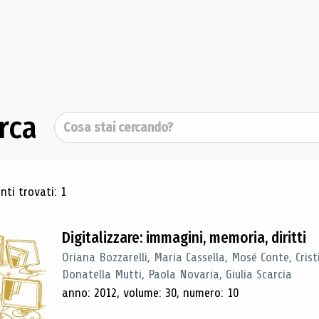
rca
Cerca
ultati di ricerca
ti trovati: 1
Digitalizzare: immagini, memoria, diritti
Oriana Bozzarelli, Maria Cassella, Mosé Conte, Cris
Donatella Mutti, Paola Novaria, Giulia Scarcia
anno: 2012, volume: 30, numero: 10