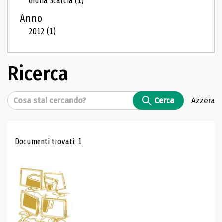
Giulia Scarcia
(1)
Anno
2012
(1)
Ricerca
Cerca
Cerca
Azzera
Risultati di ricerca
Documenti trovati: 1