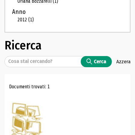
Oriana Bozzarelli
(1)
Anno
2012
(1)
Ricerca
Cerca
Cerca
Azzera
Risultati di ricerca
Documenti trovati: 1