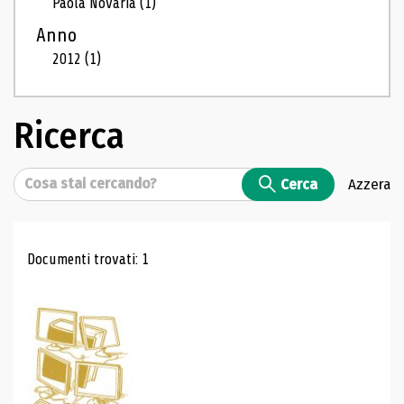
Paola Novaria
(1)
Anno
2012
(1)
Ricerca
Cerca
Cerca
Azzera
Risultati di ricerca
Documenti trovati: 1