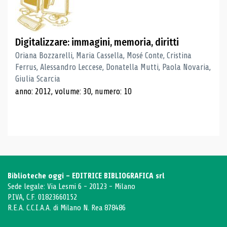
Digitalizzare: immagini, memoria, diritti
Oriana Bozzarelli, Maria Cassella, Mosé Conte, Cristina
Ferrus, Alessandro Leccese, Donatella Mutti, Paola Novaria,
Giulia Scarcia
anno: 2012, volume: 30, numero: 10
Biblioteche oggi - EDITRICE BIBLIOGRAFICA srl
Sede legale: Via Lesmi 6 - 20123 - Milano
P.IVA, C.F. 01823660152
R.E.A. C.C.I.A.A. di Milano N. Rea 878486