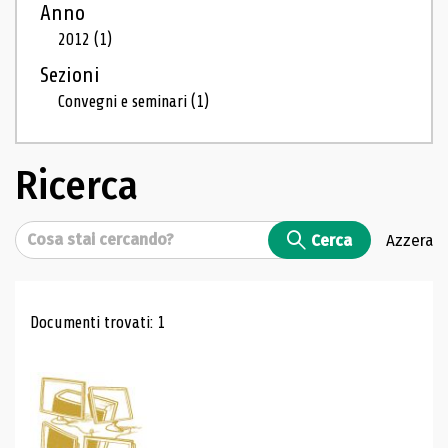
Anno
2012
(1)
Sezioni
Convegni e seminari
(1)
Ricerca
Cerca
Cerca
Azzera
Risultati di ricerca
Documenti trovati: 1