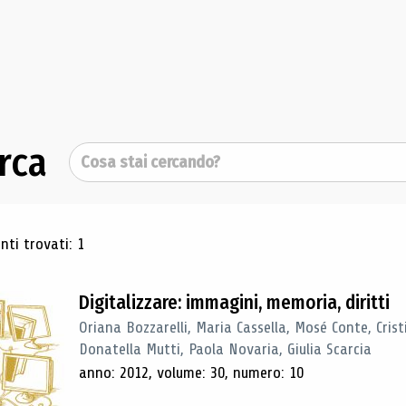
rca
Cerca
ultati di ricerca
ti trovati: 1
Digitalizzare: immagini, memoria, diritti
Oriana Bozzarelli, Maria Cassella, Mosé Conte, Cris
Donatella Mutti, Paola Novaria, Giulia Scarcia
anno: 2012, volume: 30, numero: 10