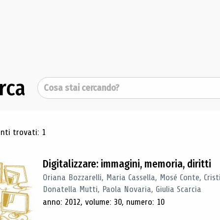
rca
Cerca
ultati di ricerca
ti trovati: 1
Digitalizzare: immagini, memoria, diritti
Oriana Bozzarelli, Maria Cassella, Mosé Conte, Cris
Donatella Mutti, Paola Novaria, Giulia Scarcia
anno: 2012, volume: 30, numero: 10