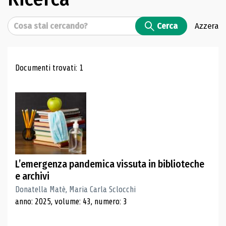
Cerca
Cerca
Azzera
Risultati di ricerca
Documenti trovati: 1
L’emergenza pandemica vissuta in biblioteche
e archivi
Donatella Matè, Maria Carla Sclocchi
anno: 2025, volume: 43, numero: 3