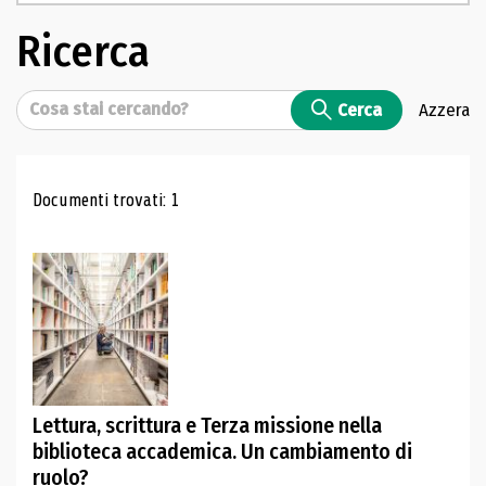
Ricerca
Cerca
Cerca
Azzera
Risultati di ricerca
Documenti trovati: 1
Lettura, scrittura e Terza missione nella
biblioteca accademica. Un cambiamento di
ruolo?