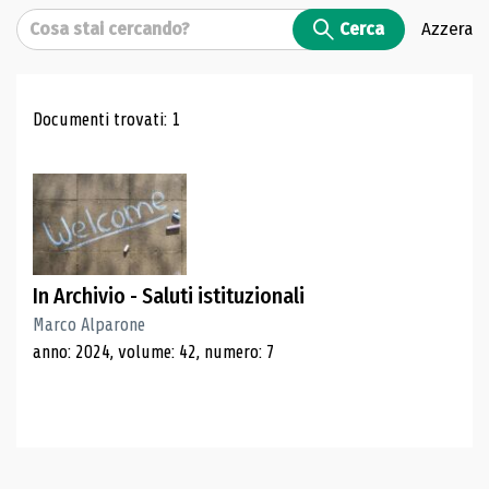
Cerca
Cerca
Azzera
Risultati di ricerca
Documenti trovati: 1
In Archivio - Saluti istituzionali
Marco Alparone
anno: 2024, volume: 42, numero: 7