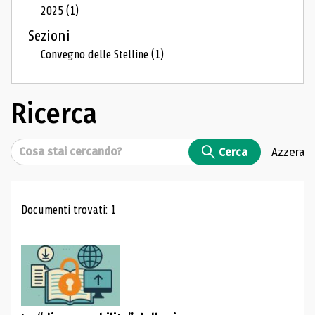
2025
(1)
Sezioni
Convegno delle Stelline
(1)
Ricerca
Cerca
Cerca
Azzera
Risultati di ricerca
Documenti trovati: 1