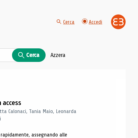
Cerca
Accedi
Cerca
Azzera
n access
tta Calonaci, Tania Maio, Leonarda
i
o rapidamente, assegnando alle