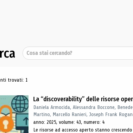
rca
Cerca
ultati di ricerca
ti trovati: 1
La “discoverability” delle risorse ope
Daniela Armocida, Alessandra Boccone, Benede
Martino, Marcello Ranieri, Joseph Frank Rogan
anno: 2025, volume: 43, numero: 4
Le risorse ad accesso aperto stanno crescend