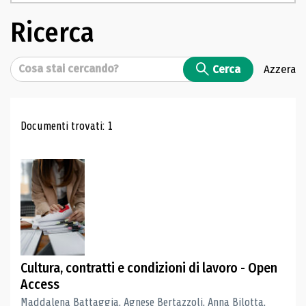
Ricerca
Cerca
Cerca
Azzera
Risultati di ricerca
Documenti trovati: 1
Cultura, contratti e condizioni di lavoro - Open
Access
Maddalena Battaggia, Agnese Bertazzoli, Anna Bilotta,