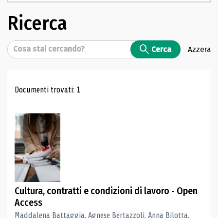
Ricerca
Cerca
Cerca
Azzera
Risultati di ricerca
Documenti trovati: 1
Cultura, contratti e condizioni di lavoro - Open
Access
Maddalena Battaggia, Agnese Bertazzoli, Anna Bilotta,