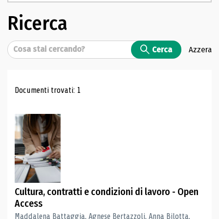
Ricerca
Cerca
Cerca
Azzera
Risultati di ricerca
Documenti trovati: 1
Cultura, contratti e condizioni di lavoro - Open
Access
Maddalena Battaggia, Agnese Bertazzoli, Anna Bilotta,