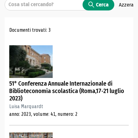
Cerca
Cerca
Azzera
Risultati di ricerca
Documenti trovati: 3
51° Conferenza Annuale Internazionale di
Biblioteconomia scolastica (Roma,17-21 luglio
2023)
Luisa Marquardt
anno: 2023, volume: 41, numero: 2