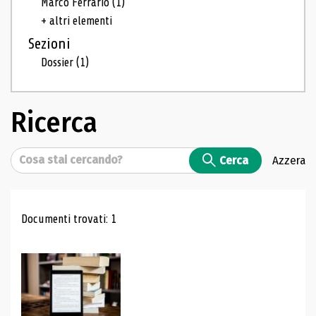
Marco Ferrario
(1)
+ altri elementi
Sezioni
Dossier
(1)
Ricerca
Cerca
Cerca
Azzera
Risultati di ricerca
Documenti trovati: 1